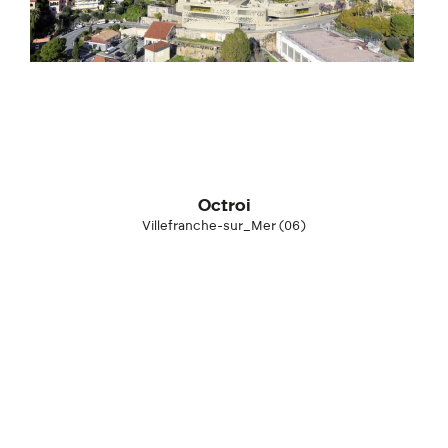
Calendrier
Calendrier
Concours
Concours
Images
Images
ArteFactory Lab
ArteFactory Lab
Octroi
Villefranche-sur_Mer (06)